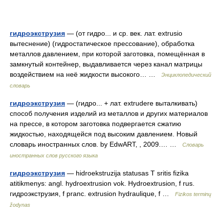
гидроэкструзия
— (от гидро... и ср. век. лат. extrusio
вытеснение) (гидростатическое прессование), обработка
металлов давлением, при которой заготовка, помещённая в
замкнутый контейнер, выдавливается через канал матрицы
воздействием на неё жидкости высокого… …
Энциклопедический
словарь
гидроэкструзия
— (гидро... + лат. extrudere выталкивать)
способ получения изделий из металлов и других материалов
на прессе, в котором заготовка подвергается сжатию
жидкостью, находящейся под высоким давлением. Новый
словарь иностранных слов. by EdwART, , 2009.… …
Словарь
иностранных слов русского языка
гидроэкструзия
— hidroekstruzija statusas T sritis fizika
atitikmenys: angl. hydroextrusion vok. Hydroextrusion, f rus.
гидроэкструзия, f pranc. extrusion hydraulique, f …
Fizikos terminų
žodynas