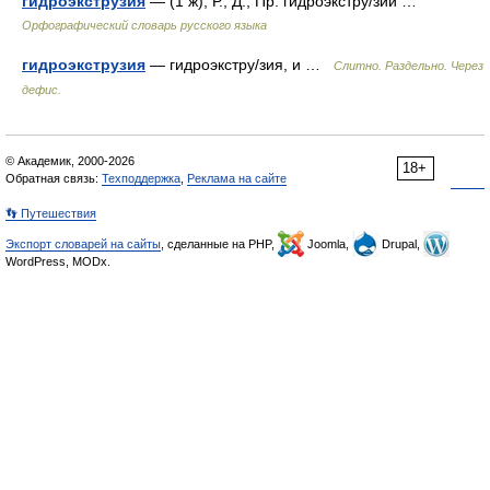
гидроэкструзия
— (1 ж), Р., Д., Пр. гидроэкстру/зии …
Орфографический словарь русского языка
гидроэкструзия
— гидроэкстру/зия, и …
Слитно. Раздельно. Через
дефис.
© Академик, 2000-2026
18+
Обратная связь:
Техподдержка
,
Реклама на сайте
👣 Путешествия
Экспорт словарей на сайты
, сделанные на PHP,
Joomla,
Drupal,
WordPress, MODx.